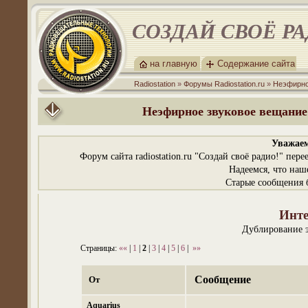
СОЗДАЙ СВОЁ Р
на главную
Содержание сайта
Radiostation
»
Форумы Radiostation.ru
»
Неэфирно
Неэфирное звуковое вещание:
Уважаем
Форум сайта radiostation.ru "Создай своё радио!" пе
Надеемся, что наш
Старые сообщения б
Инте
Дублирование 
Страницы:
««
|
1
|
2
|
3
|
4
|
5
|
6
|
»»
Сообщение
От
Aquarius