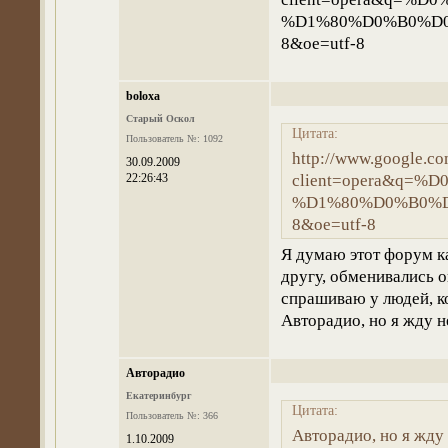
%D1%80%D0%B0%D0%
8&oe=utf-8
boloxa
Старый Оскол
Цитата:
Пользователь №: 1092
http://www.google.co
30.09.2009
22:26:43
client=opera&q
%D1%80%D0%B0%D0
8&oe=utf-8
Я думаю этот форум ка
другу, обменивались о
спрашиваю у людей, ко
Авторадио, но я жду н
Авторадио
Екатеринбург
Цитата:
Пользователь №: 366
Авторадио, но я жду
1.10.2009