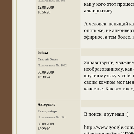
Пользователь №: 366
как у кого этот проце
12.08.2009
альтернативу.
16:56:28
А человек, ценящий ка
опять же, не апконверт
эфирное, а тем более,
boloxa
Старый Оскол
Здравствуйте, уважае
Пользователь №: 1092
необразованному, как 
30.09.2009
крутил музыку у себя 
16:39:24
своим компом мог мен
качестве. Как это так 
Авторадио
Екатеринбург
В поиск, друг наш :)
Пользователь №: 366
30.09.2009
http://www.google.com
18:29:19
client=opera&q=