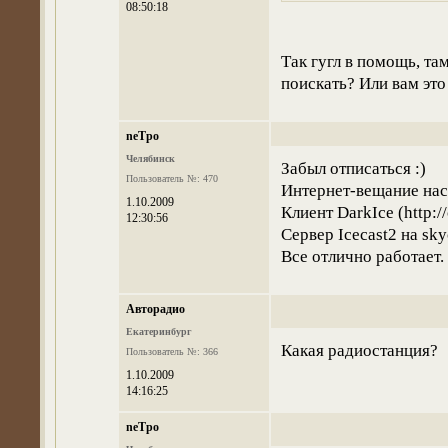
08:50:18
Так гугл в помощь, там
поискать? Или вам это
neTpo
Челябинск
Забыл отписаться :)
Пользователь №: 470
Интернет-вещание нас
1.10.2009
Клиент DarkIce (http:/
12:30:56
Сервер Icecast2 на sky
Все отлично работает.
Авторадио
Екатеринбург
Какая радиостанция?
Пользователь №: 366
1.10.2009
14:16:25
neTpo