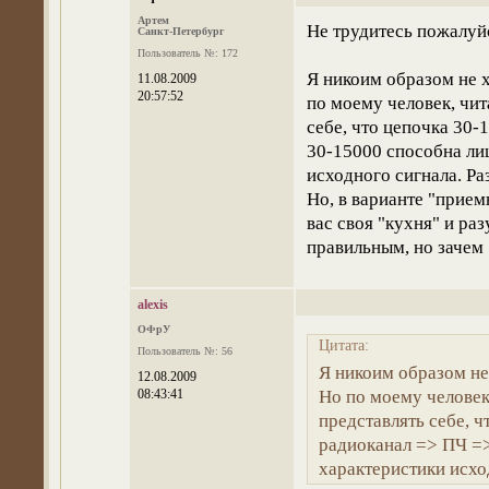
Артем
Не трудитесь пожалуйс
Санкт-Петербург
Пользователь №: 172
Я никоим образом не 
11.08.2009
20:57:52
по моему человек, чи
себе, что цепочка 30
30-15000 способна ли
исходного сигнала. Ра
Но, в варианте "приемн
вас своя "кухня" и ра
правильным, но зачем
alexis
ОФрУ
Цитата:
Пользователь №: 56
Я никоим образом не
12.08.2009
08:43:41
Но по моему человек
представлять себе, 
радиоканал => ПЧ =>
характеристики исхо