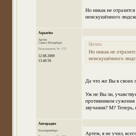
Но никак не отразится
неискушённого людско
Aquarius
Артем
Санкт-Петербург
Цитата:
Пользователь №: 172
Но никак не отразитс
12.08.2009
неискушённого людск
13:49:59
Да что же Вы в своих 
Уж не Вы ли, учавств
противником сужения 
звучания? М? Теперь, 
Авторадио
Екатеринбург
Артем, я не учил, все