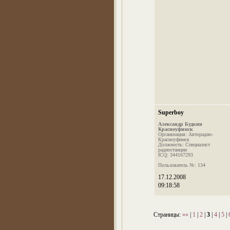
Superboy
Александр Будкин
Красноуфимск
Организация: Авторадио-
Красноуфимск
Должность: Специалист
радиостанции
ICQ: 344167293
Пользователь №: 134
17.12.2008
09:18:58
Страницы:
««
|
1
|
2
|
3
|
4
|
5
|