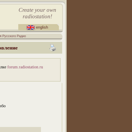
Create your own
radiostation!
english
я Русского Радио
овление
ылке
forum.radiostation.ru
ибо