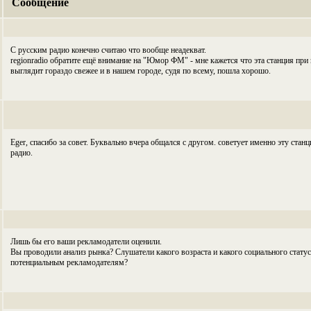
Сообщение
С русским радио конечно считаю что вообще неадекват.
regionradio обратите ещё внимание на "Юмор ФМ" - мне кажется что эта станция пр
выглядит гораздо свежее и в нашем городе, судя по всему, пошла хорошо.
Eger, спасибо за совет. Буквально вчера общался с другом. советует именно эту стан
радио.
Лишь бы его ваши рекламодатели оценили.
Вы проводили анализ рынка? Слушатели какого возраста и какого социального стат
потенциальным рекламодателям?