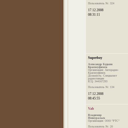
Пользователь №: 324
17.12.2008
08:31:11
Superboy
Александр Будкин
Красноуфимск
Организация: Авторадио-
Красноуфимск
Должность: Специалист
радиостанции
ICQ: 344167293
Пользователь №: 134
17.12.2008
08:45:55
Vab
Владимир
Новоуральск
Организация: ООО "РТС"
Пользователь №: 20