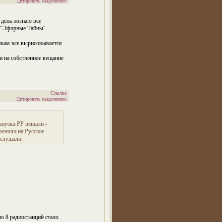
Цитировать выделенное
 день познаю все
а "Эфирные Тайны"
икам все вырисовывается
ки на собственное вещание
Ссылка
Цитировать выделенное
апуска РР вещали -
енили на Русское.
 слушали.
ло 8 радиостанций стало