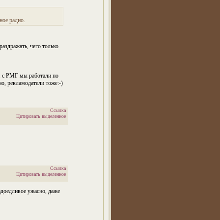
ное радио.
раздражать, чего только
й. с РМГ мы работали по
о, рекламодатели тоже:-)
Ссылка
Цитировать выделенное
Ссылка
Цитировать выделенное
доедливое ужасно, даже