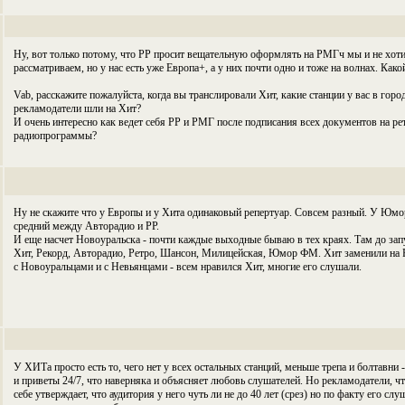
Ну, вот только потому, что РР просит вещательную оформлять на РМГч мы и не хоти
рассматриваем, но у нас есть уже Европа+, а у них почти одно и тоже на волнах. Как
Vab, расскажите пожалуйста, когда вы транслировали Хит, какие станции у вас в гор
рекламодатели шли на Хит?
И очень интересно как ведет себя РР и РМГ после подписания всех документов на р
радиопрограммы?
Ну не скажите что у Европы и у Хита одинаковый репертуар. Совсем разный. У Юмо
средний между Авторадио и РР.
И еще насчет Новоуральска - почти каждые выходные бываю в тех краях. Там до зап
Хит, Рекорд, Авторадио, Ретро, Шансон, Милицейская, Юмор ФМ. Хит заменили на Р
с Новоуральцами и с Невьянцами - всем нравился Хит, многие его слушали.
У ХИТа просто есть то, чего нет у всех остальных станций, меньше трепа и болтавни
и приветы 24/7, что наверняка и объясняет любовь слушателей. Но рекламодатели, ч
себе утверждает, что аудитория у него чуть ли не до 40 лет (срез) но по факту его сл