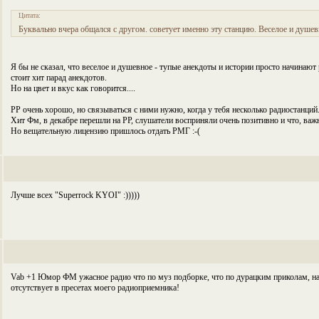
Цитата:
Буквально вчера общался с другом. советует именно эту станцию. Веселое и душев
Я бы не сказал, что веселое и душевное - тупые анекдоты и истории просто начинают 
стоит хит парад анекдотов.
Но на цвет и вкус как говорится....
РР очень хорошо, но связываться с ними нужно, когда у тебя несколько радиостанци
Хит Фм, в декабре перешли на РР, слушатели восприняли очень позитивно и что, важн
Но вещательную лицензию пришлось отдать РМГ :-(
Лучше всех "Superrock KYOI" :)))))
Vab +1 Юмор ФМ ужасное радио что по муз подборке, что по дурацким приколам, на
отсутствует в пресетах моего радиоприемника!