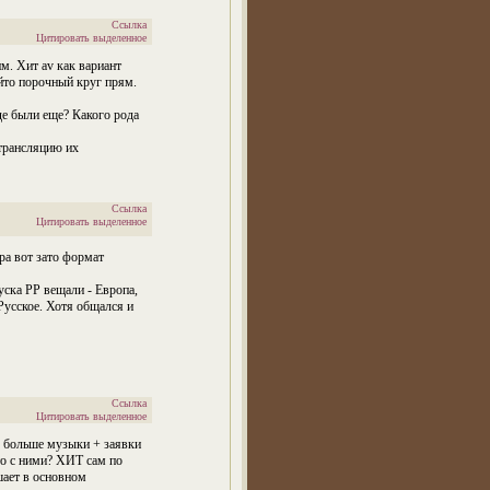
Ссылка
Цитировать выделенное
м. Хит av как вариант
ойто порочный круг прям.
оде были еще? Какого рода
етрансляцию их
Ссылка
Цитировать выделенное
ра вот зато формат
уска РР вещали - Европа,
усское. Хотя общался и
Ссылка
Цитировать выделенное
 - больше музыки + заявки
то с ними? ХИТ сам по
ушает в основном