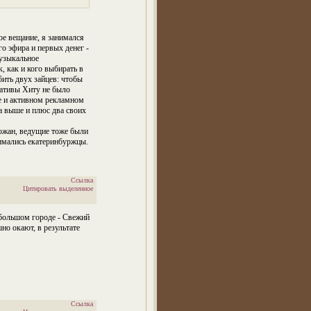
ое вещание, я занимался
го эфира и первых денег -
музыкальное
, как и кого выбирать в
бить двух зайцев: чтобы
нативы Хиту не было
е и активном рекламном
ла выше и плюс два своих
рожан, ведущие тоже были
нимались екатеринбуржцы.
Ссылка
Цитировать выделенное
ебольшом городе - Свежий
но окают, в результате
Ссылка