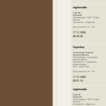
regionradio
Сергей
Южный
Организация: ООО "Радио
Регион"
Должность: Директор
Пользователь №: 324
17.12.2008
06:04:40
Superboy
Александр Будкин
Красноуфимск
Организация: Авторадио-
Красноуфимск
Должность: Специалист
радиостанции
ICQ: 344167293
Пользователь №: 134
17.12.2008
08:01:14
regionradio
Сергей
Южный
Организация: ООО "Радио
Регион"
Должность: Директор