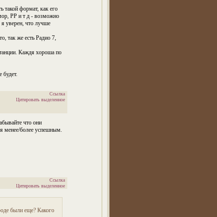
 такой формат, как его
ор, РР и т д - возможно
 я уверен, что лучше
, так же есть Радио 7,
танции. Каждя хороша по
 будет.
Ссылка
Цитировать выделенное
забывайте что они
ся менее/более успешным.
Ссылка
Цитировать выделенное
ороде были еще? Какого