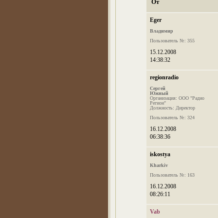
От
Eger
Владимир
Пользователь №: 355
15.12.2008
14:38:32
regionradio
Сергей
Южный
Организация: ООО "Радио
Регион"
Должность: Директор
Пользователь №: 324
16.12.2008
06:38:36
iskostya
Kharkiv
Пользователь №: 163
16.12.2008
08:26:11
Vab