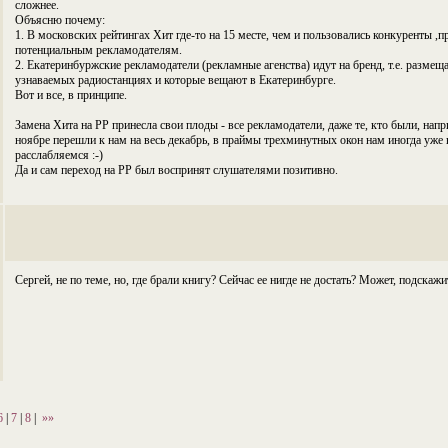
сложнее.
Объясню почему:
1. В московских рейтингах Хит где-то на 15 месте, чем и пользовались конкуренты ,п
потенциальным рекламодателям.
2. Екатеринбуржские рекламодатели (рекламные агенства) идут на бренд, т.е. размещ
узнаваемых радиостанциях и которые вещают в Екатеринбурге.
Вот и все, в принципе.
Замена Хита на РР принесла свои плоды - все рекламодатели, даже те, кто были, нап
ноябре перешли к нам на весь декабрь, в праймы трехминутных окон нам иногда уже н
расслабляемся :-)
Да и сам переход на РР был воспринят слушателями позитивно.
Сергей, не по теме, но, где брали книгу? Сейчас ее нигде не достать? Может, подскажи
6
|
7
|
8
|
»»