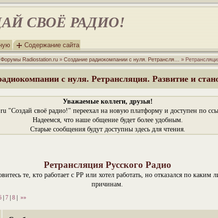
АЙ СВОЁ РАДИО!
вную
Содержание сайта
»
Форумы Radiostation.ru
»
Создание радиокомпании с нуля. Ретрансля…
» Ретрансляци
радиокомпании с нуля. Ретрансляция. Развитие и стан
Уважаемые коллеги, друзья!
n.ru "Создай своё радио!" переехал на новую платформу и доступен по сс
Надеемся, что наше общение будет более удобным.
Старые сообщения будут доступны здесь для чтения.
Ретрансляция Русского Радио
витесь те, кто работает с РР или хотел работать, но отказался по каким л
причинам.
6
|
7
|
8
|
»»