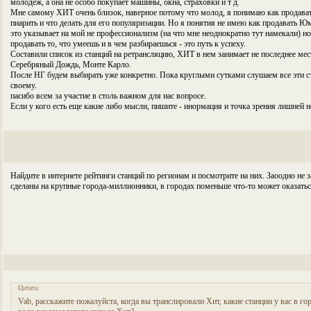
молодеж, а она не особо покупает машины, окна, страховки и т д.
Мне самому ХИТ очень близок, наверное потому что молод, я понимаю как продавать
пиарить и что делать для его популяризации. Но я понятия не имею как продавать Юм
это указывает на мой не профессионализм (на что мне неоднократно тут намекали) но
продавать то, что умеешь и в чем разбираешься - это путь к успеху.
Составили список из станций на ретрансляцию, ХИТ в нем занимает не последнее место
Серебряный Дождь, Монте Карло.
После НГ будем выбирать уже конкретно. Пока круглыми сутками слушаем все эти с
своему.
пасибо всем за участие в столь важном для нас вопросе.
Если у кого есть еще какие либо мысли, пишите - инормация и точка зрения лишней не
Найдите в интернете рейтинги станций по регионам и посмотрите на них. Заоодно не 
сделаны на крупные города-миллионники, в городах поменьше что-то может оказать
Цитата:
Vab, расскажите пожалуйста, когда вы транслировали Хит, какие станции у вас в г