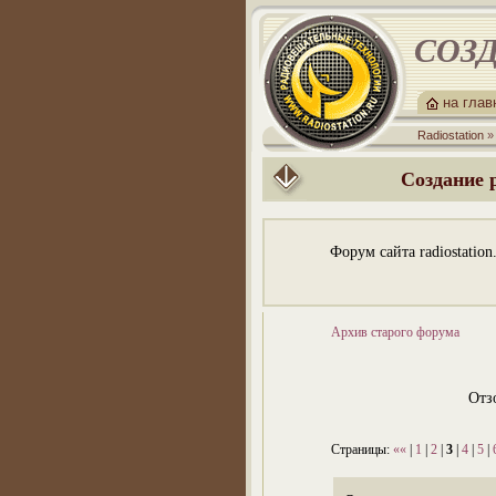
СОЗД
на гла
Radiostation
Создание 
Форум сайта radiostatio
Архив старого форума
Отзо
Страницы:
««
|
1
|
2
|
3
|
4
|
5
|