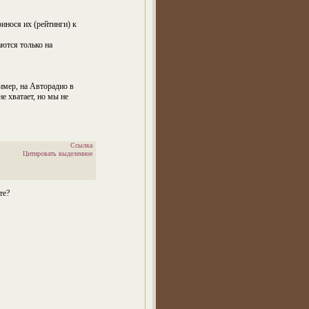
ринося их (рейтинги) к
аются только на
ример, на Авторадио в
е хватает, но мы не
Ссылка
Цитировать выделенное
те?