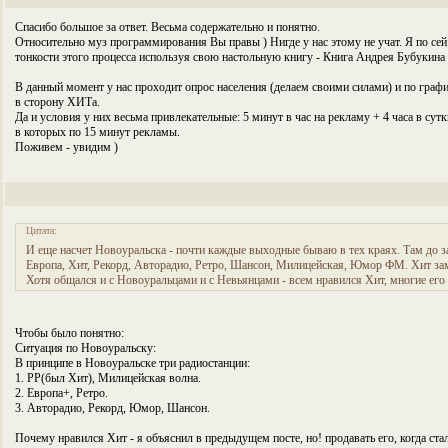
Спасибо большое за ответ. Весьма содержательно и понятно.
Относительно муз программирования Вы правы ) Нигде у нас этому не учат. Я по сей
тонкости этого процесса используя свою настольную книгу - Книга Андрея Бубукин
В данный момент у нас проходит опрос населения (делаем своими силами) и по граф
в сторону ХИТа.
Да и условия у них весьма привлекательные: 5 минут в час на рекламу + 4 часа в сут
в которых по 15 минут рекламы.
Поживем - увидим )
Цитата:
И еще насчет Новоуральска - почти каждые выходные бываю в тех краях. Там до з
Европа, Хит, Рекорд, Авторадио, Ретро, Шансон, Милицейская, Юмор ФМ. Хит зам
Хотя общался и с Новоуральцами и с Невьянцами - всем нравился Хит, многие его
Чтобы было понятно:
Ситуация по Новоуральску:
В принципе в Новоуральске три радиостанции:
1. РР(был Хит), Милицейская волна.
2. Европа+, Ретро.
3. Авторадио, Рекорд, Юмор, Шансон.
Почему нравился Хит - я объяснил в предыдущем посте, но! продавать его, когда ста