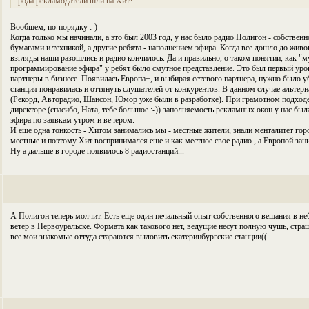
рода рекламодатели шли на Хит?
Вообщем, по-порядку :-)
Когда только мы начинали, а это был 2003 год, у нас было радио Полигон - собственн
бумагами и техникой, а другие ребята - наполнением эфира. Когда все дошло до живо
взгляды наши разошлись и радио кончилось. Да и правильно, о таком понятии, как "
программирование эфира" у ребят было смутное представление. Это был первый урок
партнеры в бизнесе. Появилась Европа+, и выбирая сетевого партнера, нужно было у
станция понравилась и оттянуть слушателей от конкурентов. В данном случае альтер
(Рекорд, Авторадио, Шансон, Юмор уже были в разработке). При грамотном подход
директоре (спасибо, Ната, тебе большое :-)) заполняемость рекламных окон у нас бы
эфира по заявкам утром и вечером.
И еще одна тонкость - Хитом занимались мы - местные жители, знали менталитет го
местные и поэтому Хит воспринимался еще и как местное свое радио., а Европой за
Ну а дальше в городе появилось 8 радиостанций...
А Полигон теперь молчит. Есть еще один печальный опыт собственного вещания в н
ветер в Первоуральске. Формата как такового нет, ведущие несут полную чушь, страш
все мои знакомые оттуда стараются выловить екатеринбургские станции((