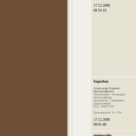
17.12.2008
08:54:18
Superboy
Александр Будкин
Красноуфимск
Организация: Авторадио-
Красноуфимск
Должность: Специалист
радиостанции
ICQ: 344167293
Пользователь №: 134
17.12.2008
09:01:48
regionradio