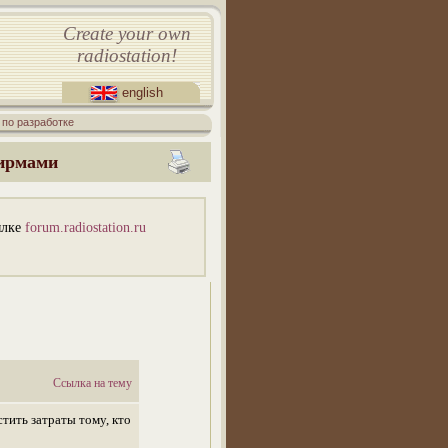
Create your own
radiostation!
english
 по разработке
фирмами
ылке
forum.radiostation.ru
Ссылка на тему
тить затраты тому, кто