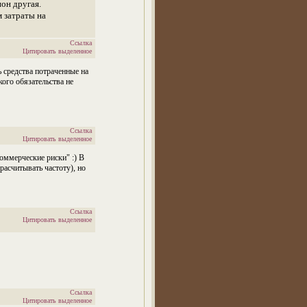
ион другая.
м затраты на
Ссылка
Цитировать выделенное
ь средства потраченные на
кого обязательства не
Ссылка
Цитировать выделенное
коммерческие риски" :) В
расчитывать частоту), но
Ссылка
Цитировать выделенное
Ссылка
Цитировать выделенное