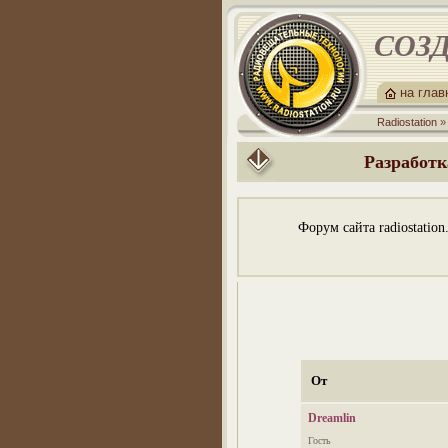
СОЗД
на гла
Radiostation
Разработк
Форум сайта radiostatio
От
Dreamlin
Гость