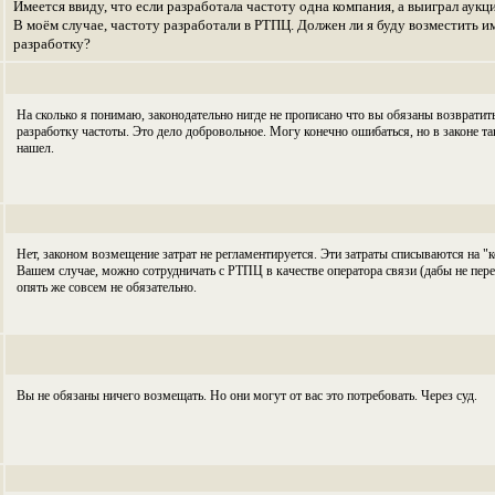
Имеется ввиду, что если разработала частоту одна компания, а выиграл аукц
В моём случае, частоту разработали в РТПЦ. Должен ли я буду возместить и
разработку?
На сколько я понимаю, законодательно нигде не прописано что вы обязаны возвратит
разработку частоты. Это дело добровольное. Могу конечно ошибаться, но в законе та
нашел.
Нет, законом возмещение затрат не регламентируется. Эти затраты списываются на "
Вашем случае, можно сотрудничать с РТПЦ в качестве оператора связи (дабы не пере
опять же совсем не обязательно.
Вы не обязаны ничего возмещать. Но они могут от вас это потребовать. Через суд.