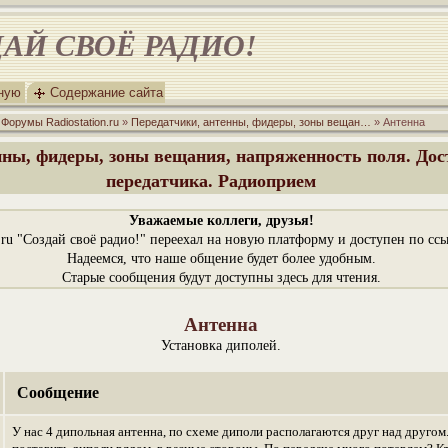
АЙ СВОЁ РАДИО!
вную
Содержание сайта
»
Форумы Radiostation.ru
»
Передатчики, антенны, фидеры, зоны вещан…
» Антенна
нны, фидеры, зоны вещания, напряженность поля. Дос
передатчика. Радиоприем
Уважаемые коллеги, друзья!
n.ru "Создай своё радио!" переехал на новую платформу и доступен по сс
Надеемся, что наше общение будет более удобным.
Старые сообщения будут доступны здесь для чтения.
Антенна
Установка диполей.
Сообщение
У нас 4 дипольная антенна, по схеме диполи располагаются друг над другом