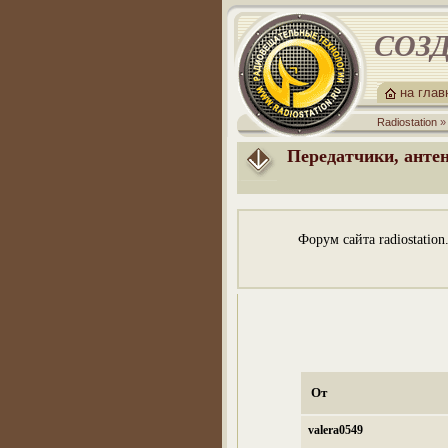
СОЗД
на гла
Radiostation
Передатчики, анте
Форум сайта radiostatio
От
valera0549