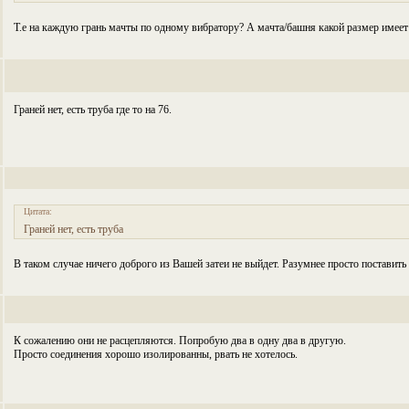
Т.е на каждую грань мачты по одному вибратору? А мачта/башня какой размер имеет
Граней нет, есть труба где то на 76.
Цитата:
Граней нет, есть труба
В таком случае ничего доброго из Вашей затеи не выйдет. Разумнее просто поставить
К сожалению они не расцепляются. Попробую два в одну два в другую.
Просто соединения хорошо изолированны, рвать не хотелось.