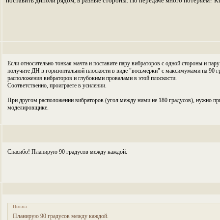
поставить диполи рядом, в разные стороны. По передаче много потеряем? Кт
Если относительно тонкая мачта и поставите пару вибраторов с одной стороны и пар
получите ДН в горизонтальной плоскости в виде "восьмёрки" с максимумами на 90 г
расположения вибраторов и глубокими провалами в этой плоскости.
Соответственно, проиграете в усилении.
При другом расположении вибраторов (угол между ними не 180 градусов), нужно пр
моделировщике.
Спасибо! Планирую 90 градусов между каждой.
Цитата:
Планирую 90 градусов между каждой.