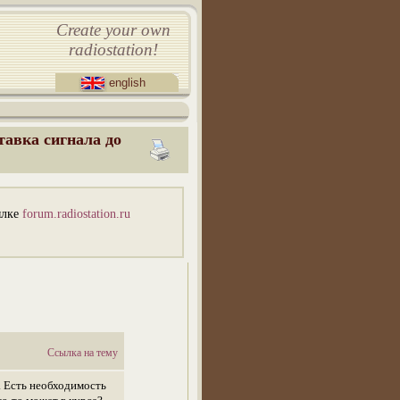
Create your own
radiostation!
english
тавка сигнала до
ылке
forum.radiostation.ru
Ссылка на тему
. Есть необходимость