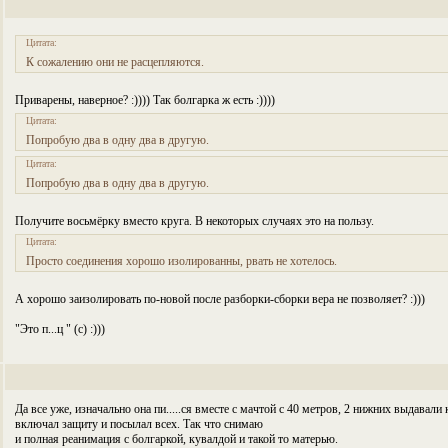
Цитата:
К сожалению они не расцепляются.
Приварены, наверное? :)))) Так болгарка ж есть :))))
Цитата:
Попробую два в одну два в другую.
Цитата:
Попробую два в одну два в другую.
Получите восьмёрку вместо круга. В некоторых случаях это на пользу.
Цитата:
Просто соединения хорошо изолированны, рвать не хотелось.
А хорошо заизолировать по-новой после разборки-сборки вера не позволяет? :)))
"Это п...ц " (с) :)))
Да все уже, изначально она пи.....ся вместе с мачтой с 40 метров, 2 нижних выдавали 
включал защиту и посылал всех. Так что снимаю
и полная реанимация с болгаркой, кувалдой и такой то матерью.