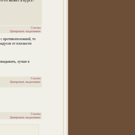
о-то может в курсе?
Ссылка
Цитировать выделенное
у с противоположной, то
радусов от плоскости
икидывать, лучше в
Ссылка
Цитировать выделенное
Ссылка
Цитировать выделенное