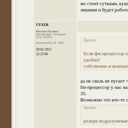
же стоит сутками, куш
лишним и будет работ
UYXER
Вятские Поляны
Организация: Авторадио
ICQ: 3355931
Цитата:
Пользователь №: 3090
20.02.2012
Если фм процессор ом
22:25:06
удобно!
собственно и компью
да не сколь не пугает 
fm-процессор у нас на 
35.
Возможно что кто-то с
Цитата:
резерв подразумевае