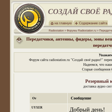
СОЗДАЙ СВОЁ Р
на главную
Содержание сайта
Radiostation
»
Форумы Radiostation.ru
»
Передатч
Передатчики, антенны, фидеры, зоны вещ
передатч
Уважаем
Форум сайта radiostation.ru "Создай своё радио!" пе
Надеемся, что наш
Старые сообщения б
Резервный к
доставка аудио си
Сообщение
От
UYXER
Добрый день!