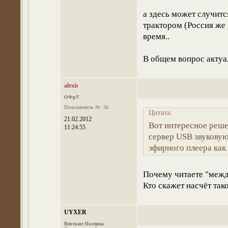
а здесь может случитс
трактором (Россия же 
время..
В общем вопрос актуа
alexis
ОФрУ
Пользователь №: 56
Цитата:
21.02.2012
Вот интересное реше
11:24:55
сервер USB звуковую
эфирного плеера как
Почему читаете "между
Кто скажет насчёт так
UYXER
Вятские Поляны