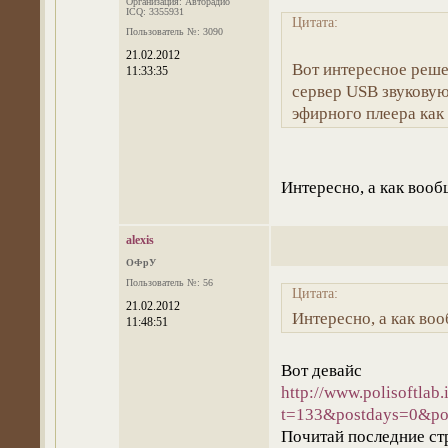
Организация: Авторадио
ICQ: 3355931
Цитата:
Пользователь №: 3090
21.02.2012
Вот интересное реше
11:33:35
сервер USB звуковую
эфирного плеера как
Интересно, а как воо
alexis
ОФрУ
Пользователь №: 56
Цитата:
21.02.2012
Интересно, а как во
11:48:51
Вот девайс
http://www.polisoftlab
t=133&postdays=0&pos
Почитай последние ст