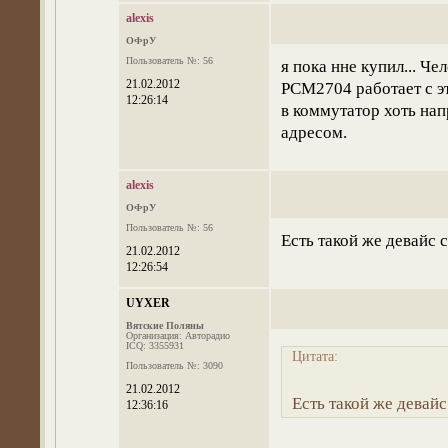
alexis
ОФрУ
Пользователь №: 56
я пока нне купил... Ч
21.02.2012
РСМ2704 работает с эт
12:26:14
в коммутатор хоть нап
адресом.
alexis
ОФрУ
Пользователь №: 56
Есть такой же девайс 
21.02.2012
12:26:54
UYXER
Вятские Поляны
Организация: Авторадио
ICQ: 3355931
Цитата:
Пользователь №: 3090
21.02.2012
Есть такой же девайс
12:36:16