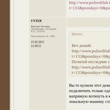
http://www.polisoftlab
t=133&postdays=0&pos
UYXER
Вятские Поляны
Организация: Авторадио
ICQ: 3355931
Цитата:
Пользователь №: 3090
21.02.2012
Вот девайс
12:20:21
http://www.polisoftla
t=133&postdays=0&p
Почитай последние 
http://www.polisoftla
t=133&postdays=0&p
Вы то купили этот дев
подключить только одн
напрямую воткнуть в к
локальную машину ста