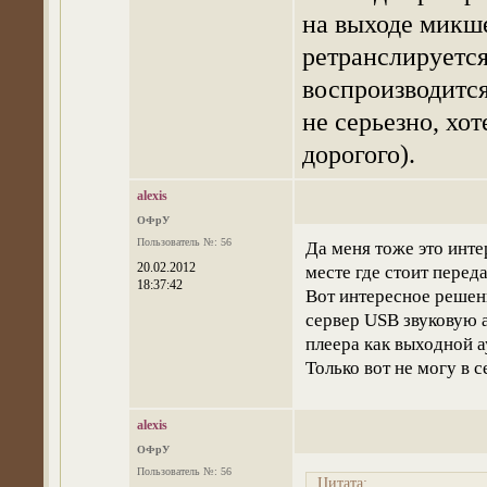
на выходе микше
ретранслируется 
воспроизводится 
не серьезно, хо
дорогого).
alexis
ОФрУ
Пользователь №: 56
Да меня тоже это интер
20.02.2012
месте где стоит перед
18:37:42
Вот интересное решен
сервер USB звуковую а
плеера как выходной а
Только вот не могу в с
alexis
ОФрУ
Пользователь №: 56
Цитата: