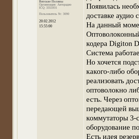
Вятские Поляны
Появилась необх
Организация: Авторадио
ICQ: 3355931
доставке аудио 
Пользователь №: 3090
20.02.2012
На данный моме
15:55:00
Оптоволоконный 
кодера Digiton D
Система работае
Но хочется подс
какого-либо обо
реализовать дос
оптоволокно либ
есть. Через опт
передающей выш
коммутаторы 3-
оборудование по
Есть идея резерв