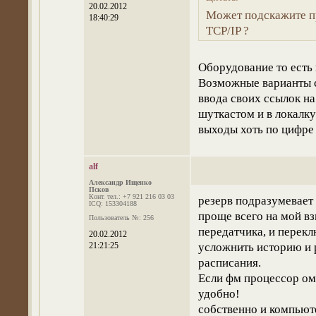
20.02.2012
Может подскажите пр
18:40:29
TCP/IP ?
Оборудование то есть 
Возможные варианты 
ввода своих ссылок на
шуткастом и в локалку
выходы хоть по цифре 
alf
Александр Ищенко
Псков
Конт. тел.: +7 921 216 03 03
резерв подразумевает
ICQ: 153304188
проще всего на мой в
Пользователь №: 256
передатчика, и перекл
20.02.2012
21:21:25
усложнить историю и 
расписания.
Если фм процессор омн
удобно!
собственно и компьют