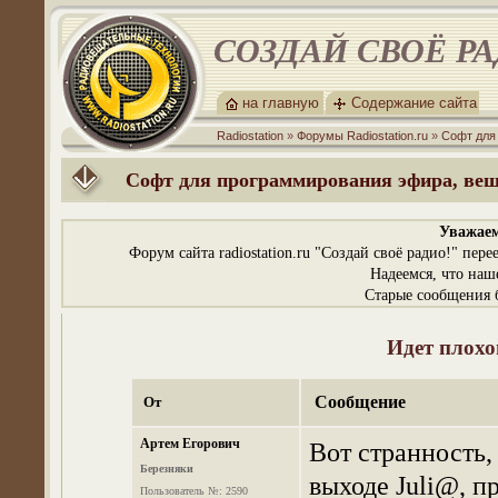
СОЗДАЙ СВОЁ Р
на главную
Содержание сайта
Radiostation
»
Форумы Radiostation.ru
»
Софт для
Софт для программирования эфира, вещ
Уважаем
Форум сайта radiostation.ru "Создай своё радио!" пе
Надеемся, что наш
Старые сообщения б
Идет плохо
Сообщение
От
Артем Егорович
Вот странность, 
Березняки
выходе Juli@, про
Пользователь №: 2590