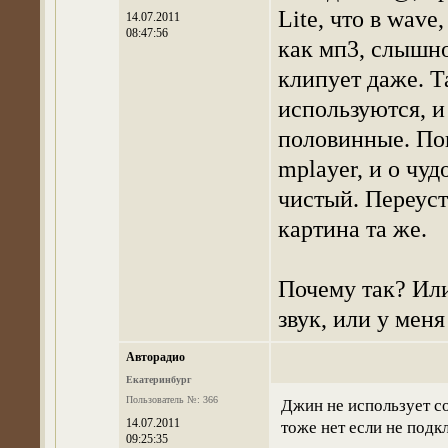
Lite, что в wave,
14.07.2011
08:47:56
как мп3, слышно
клипует даже. Т
используются, и
половинные. По
mplayer, и о чуд
чистый. Переуст
картина та же.
Почему так? Или
звук, или у меня
Авторадио
Екатеринбург
Пользователь №: 366
Джин не использует с
14.07.2011
тоже нет если не под
09:25:35