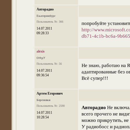
Авторадио
Екатеринбург
Пользователь №: 366
попробуйте установит
14.07.2011
http://www.microsoft.
09:28:33
db71-4c1b-bc6a-9b66
alexis
ОФрУ
Пользователь №: 56
Не знаю, работаю на 
14.07.2011
адаптированные без о
09:36:54
Всё супер!!!
Артем Егорович
Березняки
Пользователь №: 2590
Авторадио
Не включал
14.07.2011
всего прочего не види
10:28:54
можно прикрутить, не 
У радиобосс и радиоп