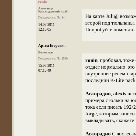
ronin
Александр
Краснодарский край
На карте Juli@ возмо
Пользователь №: 14
второй под тюльпаны.
14.07.2011
Попробуйте поменять к
12:10:05
Артем Егорович
Березняки
Пользователь №: 2590
ronin
, пробовал, тоже
15.07.2011
отдает нормально, это
07:10:49
внутреннее ресемплиро
последний K-Lite pack 
Авторадио
,
alexis
четы
примера с юльки на юл
тока если писать 192/2
forge, которым записы
выкладывать, скажете 
Авторадио
С лослесам