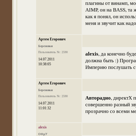
плагины от винамп, м
AIMP, он на BASS, та 
как я понял, он испол
меня и звучит как над
Артем Егорович
Березняки
Пользователь №: 2590
alexis
, да конечно буд
14.07.2011
должна быть :) Прогр
10:38:05
Империю послушать с
Артем Егорович
Березняки
Пользователь №: 2590
Авторадио
, директХ 
14.07.2011
совершенно разный зву
11:01:32
прозрачно со всеми ме
alexis
ОФрУ