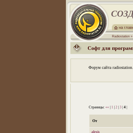
СОЗД
на гла
Radiostation
Софт для програм
Форум сайта radiostatio
Страницы:
««
|
1
|
2
|
3
|
4
|
От
alexis