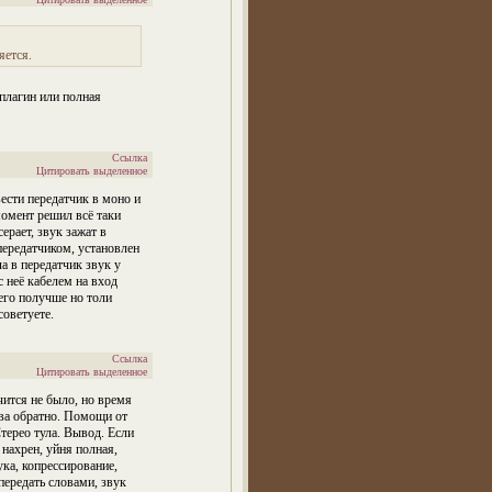
яется.
плагин или полная
Ссылка
Цитировать выделенное
ести передатчик в моно и
момент решил всё таки
серает, звук зажат в
передатчиком, установлен
а в передатчик звук у
с неё кабелем на вход
него получше но толи
советуете.
Ссылка
Цитировать выделенное
ится не было, но время
лова обратно. Помощи от
терео тула. Вывод. Если
 нахрен, уйня полная,
ка, копрессирование,
ередать словами, звук