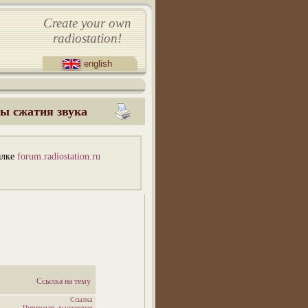
Create your own
radiostation!
english
ы сжатия звука
ылке
forum.radiostation.ru
Ссылка на тему
Ссылка
Цитировать выделенное