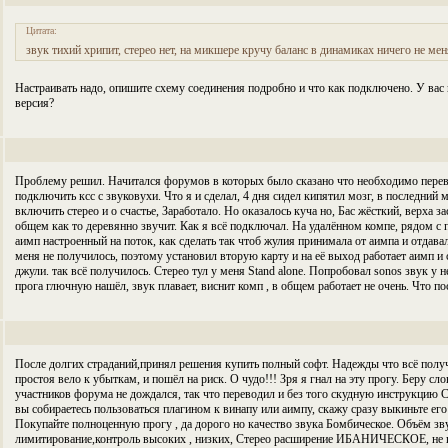
Цитата:
звук тихий хрипит, стерео нет, на микшере кручу баланс в динамиках ничего не мен
Настраивать надо, опишите схему соединения подробно и что как подключено. У вас 
версия?
Проблему решил. Начитался форумов в которых было сказано что необходимо перев
подключить ксс с звуковухи. Что я и сделал, 4 дня сидел кипятил мозг, в последний 
включить стерео и о счастье, Заработало. Но оказалось куча но, Бас жёсткий, верха за
общем как то деревянно звучит. Как я всё подключал. На удалённом компе, рядом с 
аимп настроенный на поток, как сделать так чтоб жулия принимала от аимпа и отдавал
меня не получилось, поэтому установил вторую карту и на её выход работает аимп и 
джули. так всё получилось. Стерео тул у меня Stand alone. Попробовал sonos звук у 
прога глючную нашёл, звук плавает, виснит комп , в общем работает не очень. Что по
После долгих страданий,принял решения купить полный софт. Надежды что всё получ
простоя вело к убыткам, и пошёл на риск. О чудо!!! Зря я гнал на эту прогу. Беру с
участников форума не дождался, так что переводил и без того скудную инструкцию С
вы собираетесь пользоваться плагином к винапу или аимпу, скажу сразу выкиньте его
Покупайте полноценную прогу , да дорого но качество звука Бомбическое. Объём зву
лимитирование,контроль высоких , низких, Стерео расширение ИБАНИЧЕСКОЕ, не п