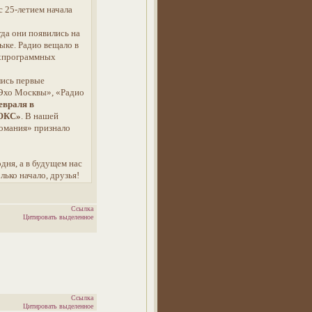
с 25-летием начала
да они появились на
ыке. Радио вещало в
ехпрограммных
лись первые
«Эхо Москвы», «Радио
евраля в
РОКС»
. В нашей
иомания» признало
дня, а в будущем нас
ько начало, друзья!
Ссылка
Цитировать выделенное
Ссылка
Цитировать выделенное