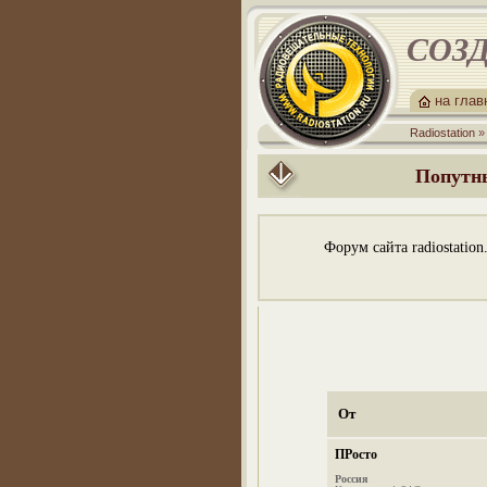
СОЗД
на гла
Radiostation
Попутны
Форум сайта radiostatio
От
ПРосто
Россия