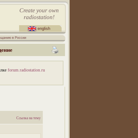
Create your own
radiostation!
english
ещанию в России
щение
ылке
forum.radiostation.ru
Ссылка на тему