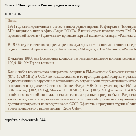
25 лет FM-вещанию в России: радио и легенда
18.02.2016
Цитата:
1991 год стал переломным в отечественном радиовещании. 18 февраля в Ленинград
МГц впервые вышло в эфир «Радио РОКС». В нашей стране началась эпоха FM. С
престижной премии «Радиомания» признало первый коллектив станции «Радиолеге
В 1990 году в советском эфире на средних и ультракоротких волнах появились пе
радиостанции: «Европа плюс», «Ностальжи», «М-Радио», «Эхо Москвы», «Радио Б
В октябре 1990 года Всесоюзная комиссия по телерадиовещанию приняла решение 
100,0-104,0 МГц для вещания.
Как и любая коммерческая инициатива, вещание в FM-диапазоне было сопряжено 
(87,5-108,0 МГц) в СССР не использовались в то время для целей эфирного радио
радиоприемники и зарубежные автомобили со встроенными стереомагнитолами тол
появляться в продаже в Советском Союзе. «Радио РОКС» получило первые FM-ча
в Ленинграде (102,0 МГц), Москве (103,0 МГц), Риге (102,7 МГц) и Киеве (104,0 
необходимых линий связи для доставки сигнала в разные города не было. Радиост
заключить договор с норвежским министерством связи об организации спутниковог
доставки программы на передатчиков в СССР. Эфирную и продакшн-студии «Ради
время арендовало у радиостанции «Radio Oslo».
http://rtrs.ru/news/read/1344/