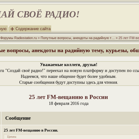
АЙ СВОЁ РАДИО!
вную
Содержание сайта
»
Форумы Radiostation.ru
»
Попутные вопросы, анекдоты на радийную т…
» 25 лет FM-в
е вопросы, анекдоты на радийную тему, курьезы, об
Уважаемые коллеги, друзья!
n.ru "Создай своё радио!" переехал на новую платформу и доступен по сс
Надеемся, что наше общение будет более удобным.
Старые сообщения будут доступны здесь для чтения.
25 лет FM-вещанию в России
18 февраля 2016 года
Сообщение
25 лет FM-вещанию в России.
Цитата: