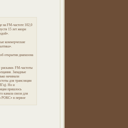
е на FM-частоте 102,0
пустя 15 лет жюри
ндой».
рвые коммерческие
алтика».
об открытии диапазона
с рисками. FM-частоты
вещания. Западные
ько начинали
стоты для трансляции
МГц). Но и
анции пришлось
о канала связи для
о РОКС» в первое