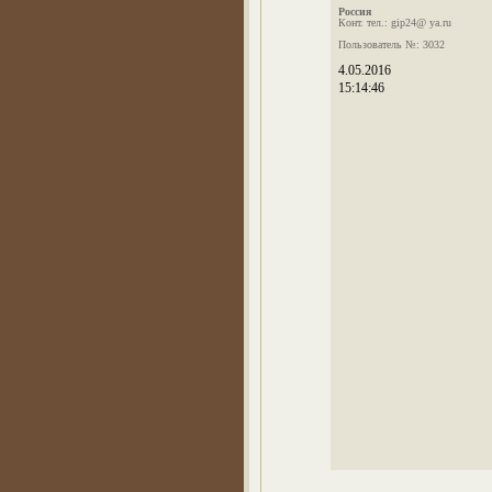
Россия
Конт. тел.: gip24@ ya.ru
Пользователь №: 3032
4.05.2016
15:14:46