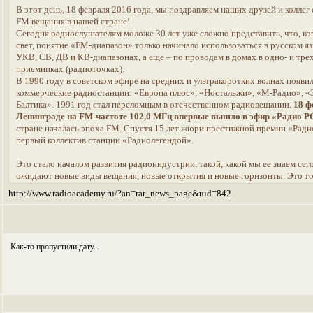
В этот день, 18 февраля 2016 года, мы поздравляем наших друзей и коллег 
FM вещания в нашей стране!
Сегодня радиослушателям моложе 30 лет уже сложно представить, что, ког
свет, понятие «FM-диапазон» только начинало использоваться в русском яз
УКВ, СВ, ДВ и КВ-диапазонах, а еще – по проводам в домах в одно- и тр
приемниках (радиоточках).
В 1990 году в советском эфире на средних и ультракоротких волнах появи
коммерческие радиостанции: «Европа плюс», «Ностальжи», «М-Радио», 
Балтика». 1991 год стал переломным в отечественном радиовещании.
18 ф
Ленинграде на FM-частоте 102,0 МГц впервые вышло в эфир «Радио 
стране началась эпоха FM. Спустя 15 лет жюри престижной премии «Рад
первый коллектив станции «Радиолегендой».
Это стало началом развития радиоиндустрии, такой, какой мы ее знаем сего
ожидают новые виды вещания, новые открытия и новые горизонты. Это тол
http://www.radioacademy.ru/?an=rar_news_page&uid=842
Как-то пропустили дату...