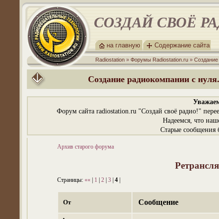
СОЗДАЙ СВОЁ Р
на главную
Содержание сайта
Radiostation
»
Форумы Radiostation.ru
»
Создание
Создание радиокомпании с нуля.
Уважаем
Форум сайта radiostation.ru "Создай своё радио!" пе
Надеемся, что наш
Старые сообщения б
Архив старого форума
Ретрансля
Страницы:
««
|
1
|
2
|
3
|
4
|
Сообщение
От