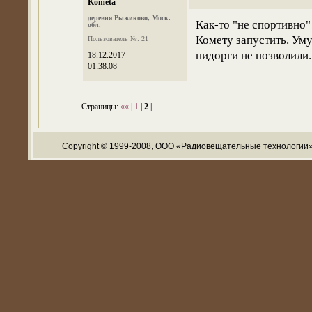
Kometa
деревня Рыжиково, Моск.
Как-то "не спортивно"
обл.
Комету запустить. Ум
Пользователь №: 21
пидорги не позволили.
18.12.2017
01:38:08
Страницы:
««
|
1
|
2
|
Copyright © 1999-2008, ООО «Радиовещательные технологии