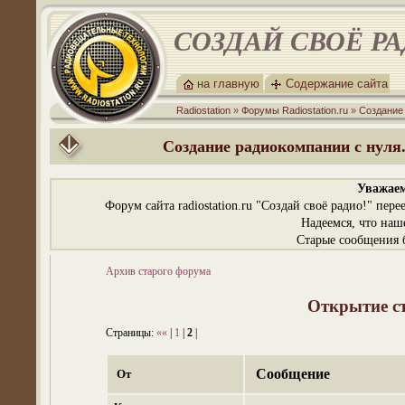
СОЗДАЙ СВОЁ Р
на главную
Содержание сайта
Radiostation
»
Форумы Radiostation.ru
»
Создание
Создание радиокомпании с нуля.
Уважаем
Форум сайта radiostation.ru "Создай своё радио!" пе
Надеемся, что наш
Старые сообщения б
Архив старого форума
Открытие ст
Страницы:
««
|
1
|
2
|
Сообщение
От