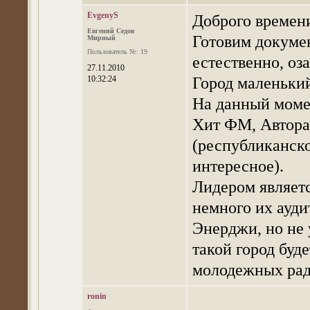
EvgenyS
Доброго времен
Евгений Седов
Готовим докумен
Мирный
Пользователь №: 19
естественно, оз
27.11.2010
Город маленький
10:32:24
На данный моме
Хит ФМ, Автора
(республиканско
интересное).
Лидером являетс
немного их ауди
Энерджи, но не 
такой город буд
молодежных рад
ronin