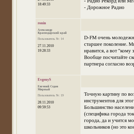
- Радио Рекорд или М
18:49:33
- Дорожное Радио
ronin
Александр
Краснодарский край
D-FM очень молодежно
Пользователь №: 14
старшее поколение. М
27.11.2010
нравится, а вот "кому 
19:28:33
Вообще посчитайте ско
партнера согласно воз
EvgenyS
Евгений Седов
Мирный
Точную картину по во
Пользователь №: 19
инструментов для этог
28.11.2010
Большинство населени
09:59:53
(специфика города ток
города, да и учится м
школьников (но это ко