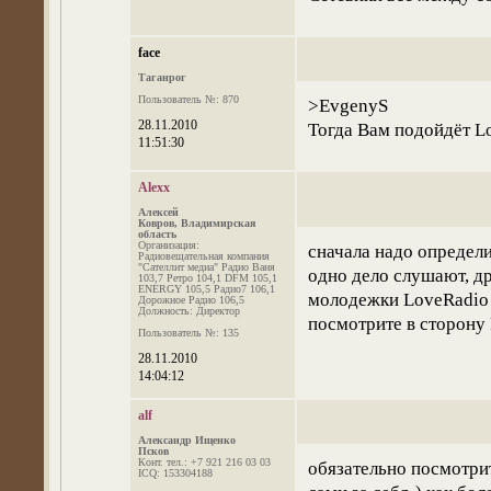
face
Таганрог
Пользователь №: 870
>EvgenyS
28.11.2010
Тогда Вам подойдёт Lo
11:51:30
Alexx
Алексей
Ковров, Владимирская
область
Организация:
сначала надо определи
Радиовещательная компания
"Сателлит медиа" Радио Ваня
одно дело слушают, др
103,7 Ретро 104,1 DFM 105,1
ENERGY 105,5 Радио7 106,1
молодежки LoveRadio н
Дорожное Радио 106,5
Должность: Директор
посмотрите в сторону 
Пользователь №: 135
28.11.2010
14:04:12
alf
Александр Ищенко
Псков
Конт. тел.: +7 921 216 03 03
обязательно посмотри
ICQ: 153304188