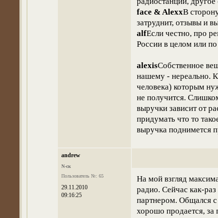
радиостанции, другое
face & Alexx
В сторону
затруднит, отзывы и в
alf
Если честно, про ре
России в целом или по
alexis
Собственное вещ
нашему - нереально. 
человека) которым нуж
не получится. Слишко
выручки зависит от р
придумать что то тако
выручка поднимется п
andrew
N-ск
Пользователь №: 65
На мой взгляд максима
29.11.2010
радио. Сейчас как-раз
09:16:25
партнером. Общался с 
хорошо продается, за 