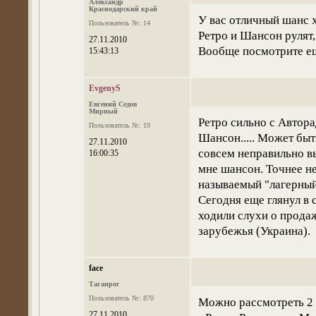
Александр
Краснодарский край
У вас отличный шанс 
Пользователь №: 14
Ретро и Шансон рулят
27.11.2010
Вообще посмотрите е
15:43:13
EvgenyS
Евгений Седов
Мирный
Ретро сильно с Автора
Пользователь №: 19
Шансон..... Может быт
27.11.2010
совсем неправильно в
16:00:35
мне шансон. Точнее не 
называемый "лагерный 
Сегодня еще глянул в
ходили слухи о прода
зарубежья (Украина).
face
Таганрог
Пользователь №: 870
Можно рассмотреть 2 
27.11.2010