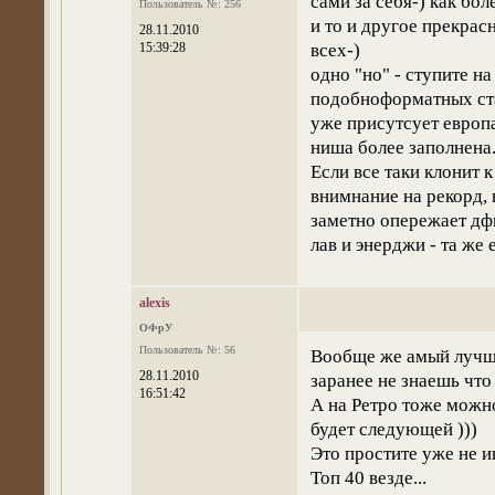
сами за себя-) как бол
Пользователь №: 256
и то и другое прекрас
28.11.2010
15:39:28
всех-)
одно "но" - ступите н
подобноформатных ста
уже присутсует европа
ниша более заполнена
Если все таки клонит 
внимнание на рекорд, 
заметно опережает д
лав и энерджи - та же 
alexis
ОФрУ
Пользователь №: 56
Вообще же амый лучши
28.11.2010
заранее не знаешь что
16:51:42
А на Ретро тоже можно
будет следующей )))
Это простите уже не 
Топ 40 везде...