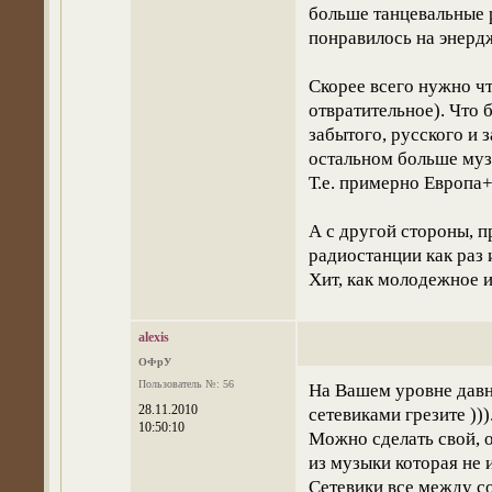
больше танцевальные р
понравилось на энердж
Скорее всего нужно чт
отвратительное). Что 
забытого, русского и 
остальном больше муз
Т.е. примерно Европа
А с другой стороны, 
радиостанции как раз 
Хит, как молодежное и
alexis
ОФрУ
Пользователь №: 56
На Вашем уровне давн
28.11.2010
сетевиками грезите )))
10:50:10
Можно сделать свой, 
из музыки которая не 
Сетевики все между с