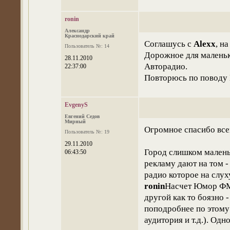
ronin
Александр
Краснодарский край
Соглашусь с
Alexx
, н
Пользователь №: 14
Дорожное для маленько
28.11.2010
Авторадио.
22:37:00
Повторюсь по повод
EvgenyS
Евгений Седов
Мирный
Огромное спасибо все
Пользователь №: 19
29.11.2010
Город слишком малень
06:43:50
рекламу дают на том -
радио которое на слух
ronin
Насчет Юмор ФМ 
другой как то боязно 
поподробнее по этому 
аудитория и т.д.). Од