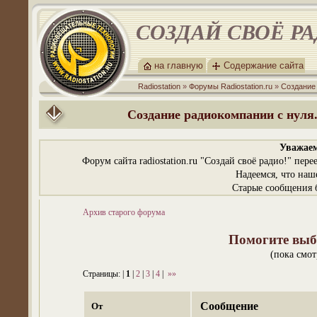
СОЗДАЙ СВОЁ Р
на главную
Содержание сайта
Radiostation
»
Форумы Radiostation.ru
»
Создание
Создание радиокомпании с нуля.
Уважаем
Форум сайта radiostation.ru "Создай своё радио!" пе
Надеемся, что наш
Старые сообщения б
Архив старого форума
Помогите выбр
(пока смо
Страницы: |
1
|
2
|
3
|
4
|
»»
Сообщение
От