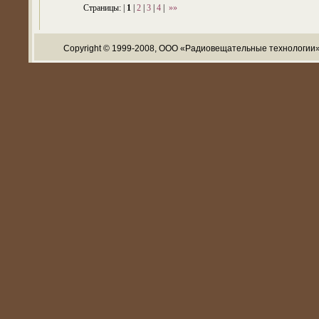
Страницы: |
1
|
2
|
3
|
4
|
»»
Copyright © 1999-2008, ООО «Радиовещательные технологии