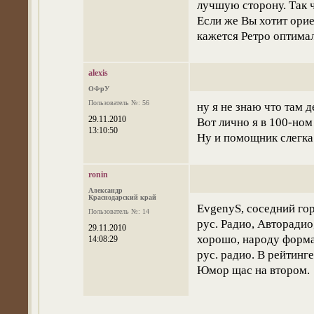
лучшую сторону. Так ч
Если же Вы хотит ори
кажется Ретро оптима
alexis
ОФрУ
Пользователь №: 56
ну я не знаю что там 
29.11.2010
Вот лично я в 100-ном 
13:10:50
Ну и помощник слегка 
ronin
Александр
Краснодарский край
EvgenyS, соседний гор
Пользователь №: 14
рус. Радио, Авторадио
29.11.2010
хорошо, народу форма
14:08:29
рус. радио. В рейтинг
Юмор щас на втором.