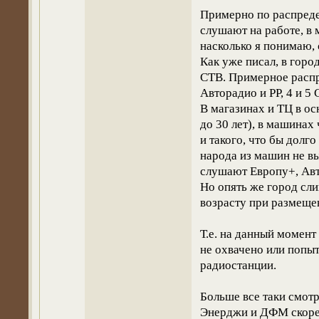
Примерно по распреде
слушают на работе, в 
насколько я понимаю,
Как уже писал, в горо
СТВ. Примерное распре
Авторадио и РР, 4 и 5 
В магазинах и ТЦ в о
до 30 лет), в машинах
и такого, что бы долго
народа из машин не в
слушают Европу+, Авт
Но опять же город сл
возрасту при размеще
Т.е. на данный момент
не охвачено или попыт
радиостанции.
Больше все таки смотр
Энерджи и ДФМ скорее