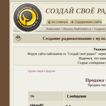
СОЗДАЙ СВОЁ Р
на главную
Содержание сайта
Radiostation
»
Форумы Radiostation.ru
»
Создание
Создание радиокомпании с нуля.
Уважаем
Форум сайта radiostation.ru "Создай своё радио!" пе
Надеемся, что наш
Старые сообщения б
Архив старого форума
Продажа 
Продажа час
Сообщение
От
telekanal02