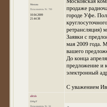
Московская ком
Москва
продаже радиоча
Пользователь №: 700
городе Уфе. По
10.04.2009
21:44:38
круглосуточного
ретрансляция) м
Заявки с предл
мая 2009 года. 
вашего предложе
До конца апреля
предложение и 
электронный адр
С уважением Ив
alexis
ОФрУ
Пользователь №: 56