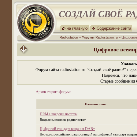
СОЗДАЙ СВОЁ Р
на главную
Содержание сайта
Radiostation
»
Форумы Radiostation.ru
» Цифровое
Цифровое всеми
Уважаем
Форум сайта radiostation.ru "Создай своё радио!" пе
Надеемся, что наш
Старые сообщения б
Архив старого форума
Название темы
DRM+ введены частоты
Выделены полосы радиочастот
Цифровой стандарт вещания DAB+
Переход российских радиостанций на цифровой стандарт веща