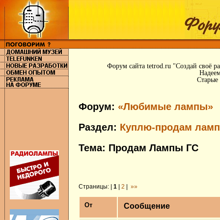
Форум сайта tetrod.ru "Создай своё 
Надеем
Старые 
Форум:
«Любимые лампы»
Раздел:
Куплю-продам ламп
Тема: Продам Лампы ГС
Страницы: |
1
|
2
|
»»
От
Сообщение