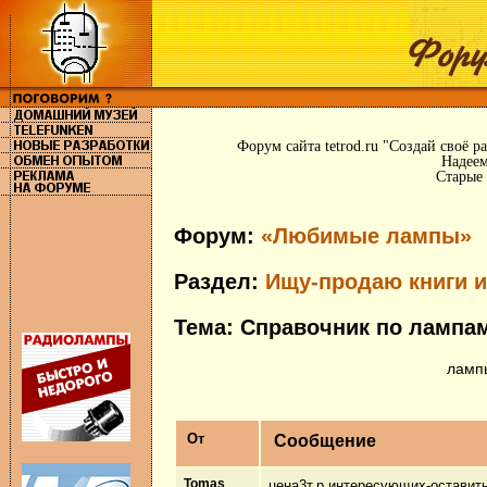
Форум сайта tetrod.ru "Создай своё 
Надеем
Старые 
Форум:
«Любимые лампы»
Раздел:
Ищу-продаю книги 
Тема: Справочник по лампам
лампы
От
Сообщение
Tomas
цена3т.р интересующих-оставить