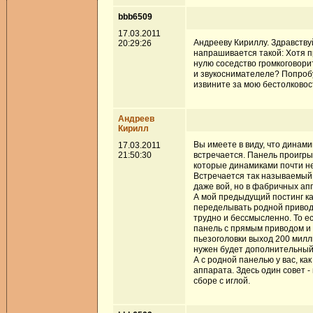
bbb6509
17.03.2011
Андрееву Кириллу. Здравству
20:29:26
напрашивается такой: Хотя п
нулю соседство громкоговори
и звукоснимателеле? Попробу
извините за мою бестолковос
Андреев
Кирилл
Вы имеете в виду, что динам
17.03.2011
21:50:30
встречается. Панель проигры
которые динамиками почти не 
Встречается так называемый
даже вой, но в фабричных ап
А мой предыдущий постинг ка
переделывать родной привод,
трудно и бессмысленно. То е
панель с прямым приводом и п
пьезоголовки выход 200 милл
нужен будет дополнительный 
А с родной панелью у вас, 
аппарата. Здесь один совет -
сборе с иглой.