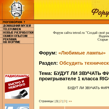
Форум сайта tetrod.ru "Создай своё 
Надеем
Старые 
Форум:
«Любимые лампы»
Раздел:
Обсудить техничес
Тема: БУДУТ ЛИ ЗВУЧАТЬ 
проигрывателе 1 класса RI
БУДУТ ЛИ ЗВУЧАТЬ ФИР
Страницы: |
1
|
2
|
3
|
»»