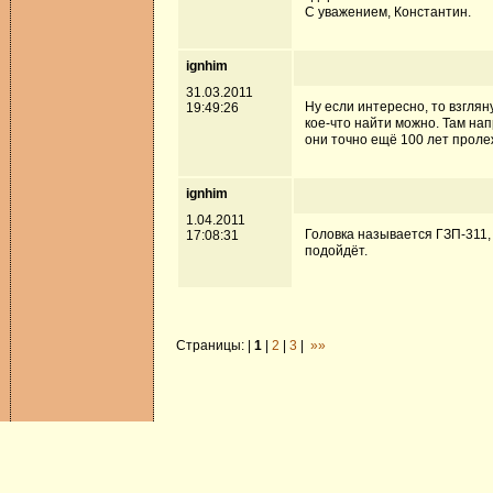
С уважением, Константин.
ignhim
31.03.2011
Ну если интересно, то взгля
19:49:26
кое-что найти можно. Там нап
они точно ещё 100 лет проле
ignhim
1.04.2011
Головка называется ГЗП-311,
17:08:31
подойдёт.
Страницы: |
1
|
2
|
3
|
»»