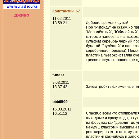
Константин_67
11.02.2011
Доброго времени суток!
13:59:21
Про "Ригонду" не скажу, но 
"Молодёжный", "Юбилейный" и 
которые нанесены на пьезокр
сульфид серебра- чёрный пор
бумагой- "нулёвкой" и нанес
серебряного порошка). Помога
пластина пьезокристалла оче
треснет- звука хорошего не жд
t-mast
9.03.2011
Зачем гробить фирменные пл
13:37:42
bbb6509
16.03.2011
Спасибо всем кто откликнулс
16:51:12
выходные и сразу сюда, а ту
на форумах как "доводят до у
между 1 классом и высшим и 
реставрировал-то потому,что
пластинки как-нибудь и запою