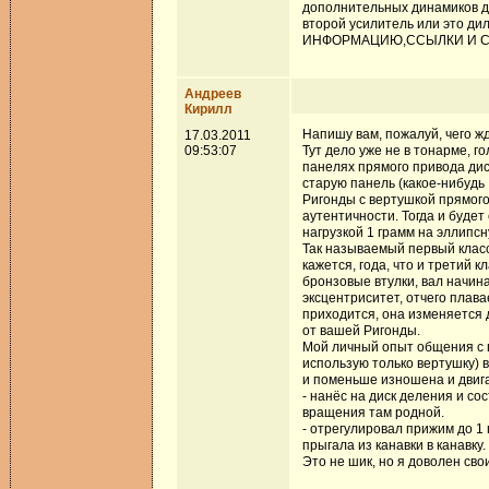
дополнительных динамиков дл
второй усилитель или это 
ИНФОРМАЦИЮ,ССЫЛКИ И СОВЕ
Андреев
Кирилл
Напишу вам, пожалуй, чего жд
17.03.2011
09:53:07
Тут дело уже не в тонарме, г
панелях прямого привода дис
старую панель (какое-нибудь 
Ригонды с вертушкой прямого
аутентичности. Тогда и буде
нагрузкой 1 грамм на эллипсн
Так называемый первый класс
кажется, года, что и третий 
бронзовые втулки, вал начина
эксцентриситет, отчего плава
приходится, она изменяется 
от вашей Ригонды.
Мой личный опыт общения с п
использую только вертушку) в
и поменьше изношена и двига
- нанёс на диск деления и с
вращения там родной.
- отрегулировал прижим до 1 
прыгала из канавки в канавку.
Это не шик, но я доволен св