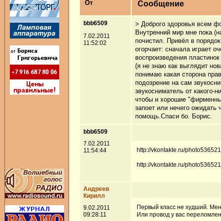
От
Сообщение
bbb6509
> Доброго здоровья всем ф
Внутренний мир мне пока (н
7.02.2011
почистил. Привёл в порядок
11:52:02
огорчает: сначала играет о
воспроизведения пластинок 
(я не знаю как выглядит нов
понимаю какая сторона прав
подозрение на сам звукосни
звукосниматель от какого-н
чтобы и хорошие "фирменны
запоет или нечего ожидать 
помощь.Спаси бо. Борис.
bbb6509
7.02.2011
http://vkontakte.ru/photo5365
11:54:44
http://vkontakte.ru/photo536
Андреев
Кирилл
Первый класс не худший. Меня
9.02.2011
09:28:11
Или провод у вас переломлен 