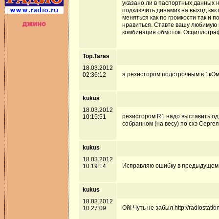
указано ли в паспортных данных н
подключить динамик на выход как 
меняться как по громкости так и п
нравиться. Ставте вашу любимую 
комбинация обмоток. Осциллогра
Top.Taras
18.03.2012
а резистором подстрочным в 1кОм 
02:36:12
kukus
18.03.2012
резистором R1 надо выставить оди
10:15:51
собранном (на весу) по схэ Серге
kukus
18.03.2012
Исправляю ошибку в предыдущем с
10:19:14
kukus
18.03.2012
Ой! Чуть не забыл http://radiostati
10:27:09