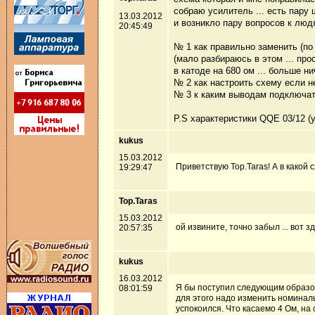
собраю усилитель ... есть пару 
13.03.2012
и возникло пару вопросов к люд
20:45:49
№ 1 как правильно заменить (по
(мало разбираюсь в этом ... про
в катоде на 680 ом ... больше н
№ 2 как настроить схему если 
№ 3 к каким выводам подключать
P.S характеристики QQE 03/12 (
kukus
15.03.2012
Приветствую Top.Taras! А в какой
19:29:47
Top.Taras
15.03.2012
ой извините, точно забыл ... вот з
20:57:35
kukus
16.03.2012
Я бы поступил следующим образом
08:01:59
для этого надо изменить номиналы
успокоился. Что касаемо 4 Ом, на 