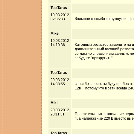
Top.Taras
19.03.2012
большое спасибо за нужную информа
02:35:33
Mike
19.03.2012
Катодный резистор замените на д
14:10:36
дополнительный гасящий резистор
согластно справочным данным, не
забудьте "прикрутить".
Top.Taras
20.03.2012
спасибо за советы буду пробовать 
14:38:55
12в ... потому что в сети всегда 240
Mike
20.03.2012
Просто измените включение перви
23:11:31
4, а напряжение 220 В вместо выво
Top.Taras