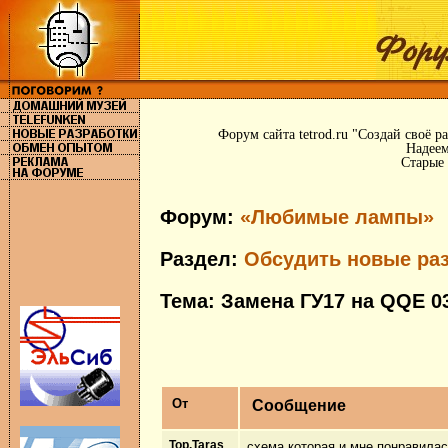
Форум сайта tetrod.ru "Создай своё 
Надеем
Старые 
Форум:
«Любимые лампы»
Раздел:
Обсудить новые раз
Тема: Замена ГУ17 на QQE 0
От
Сообщение
Top.Taras
схема которая и мне понравилась