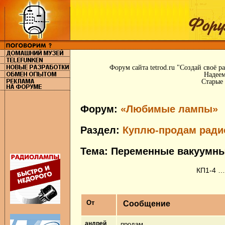
Форум сайта tetrod.ru "Создай своё 
Надеем
Старые 
Форум:
«Любимые лампы»
Раздел:
Куплю-продам рад
Тема: Переменные вакуумны
КП1-4 …
От
Сообщение
андрей
продам