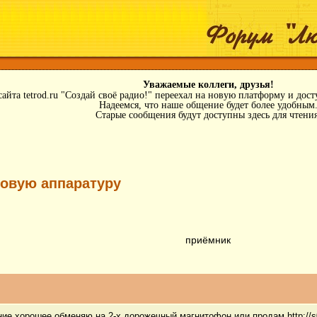
Уважаемые коллеги, друзья!
айта tetrod.ru "Создай своё радио!" переехал на новую платформу и дос
Надеемся, что наше общение будет более удобным
Старые сообщения будут доступны здесь для чтения
овую аппаратуру
приёмник
е хорошее обменяю на 2-х дорожечный магнитофон или продам http://s006