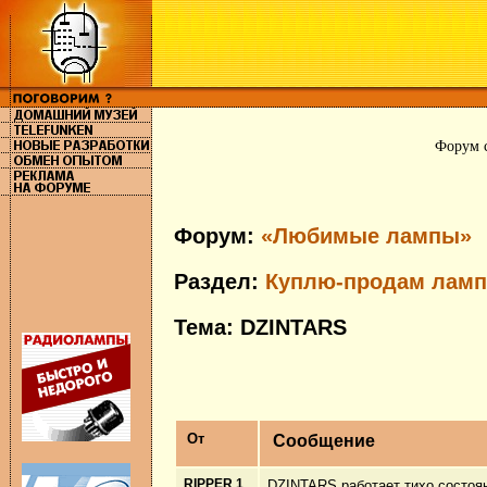
Форум с
Форум:
«Любимые лампы»
Раздел:
Куплю-продам ламп
Тема: DZINTARS
От
Сообщение
RIPPER 1
DZINTARS работает тихо состояни