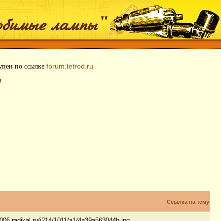
forum.tetrod.ru
тупен по ссылке
.
.
Ссылка на тему
.radikal.ru/i214/1011/a1/4a39a563044b.jpg