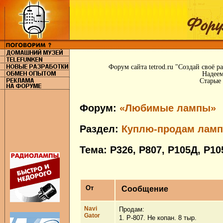
Форум сайта tetrod.ru "Создай своё 
Надеем
Старые 
Форум:
«Любимые лампы»
Раздел:
Куплю-продам ламп
Тема: Р326, Р807, Р105Д, Р1
От
Сообщение
Navi
Продам:
Gator
1. Р-807. Не копан. 8 тыр.