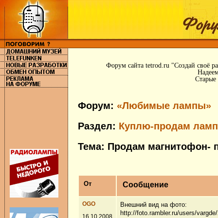
Форум сайта tetrod.ru "Создай своё 
Надеем
Старые 
Форум:
«Любимые лампы»
Раздел:
Куплю-продам ламп
Тема: Продам магнитофон- п
От
Сообщение
OGO
Внешний вид на фото:
http://foto.rambler.ru/users/vargde
16.10.2008