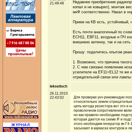
Недавнее приобретение радиопри
21:49:48
копал и не ковырял), монтаж ве
мкФ соответственно. Накал в но
Прием на КВ есть, устойчивый, 
Есть почти аналогичный по схе
ECH11, EBF11, входные и ПЧ кон
внешнюю антенну, так и на сеть
Прошу: поделитесь опытом реани
1. Возможно, что причина тихог
2. С чем связано появление иск
усилителе на EF11+EL12 те же и
отрицательной связи или лампы
lekseitsch
26.11.2010
Для проверки унч рекомендую пос
22:43:02
относительно земли отрицательнн
цепь катода резистора вот это и
проволочном сопротивлении включ
но как правило необходимо подст
которая дается на схеме IF и по
этого необходим генератор вч Г4-
засыхают в каркасах контуров и л