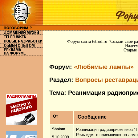
Форум сайта tetrod.ru "Создай своё 
Надеем
Старые 
Форум:
«Любимые лампы»
Раздел:
Вопросы реставрац
Тема: Реанимация радиоприе
От
Сообщение
Sholom
Реанимация радиоприемников "Te
Речь идет о приемниках на ламп
5.10.2009