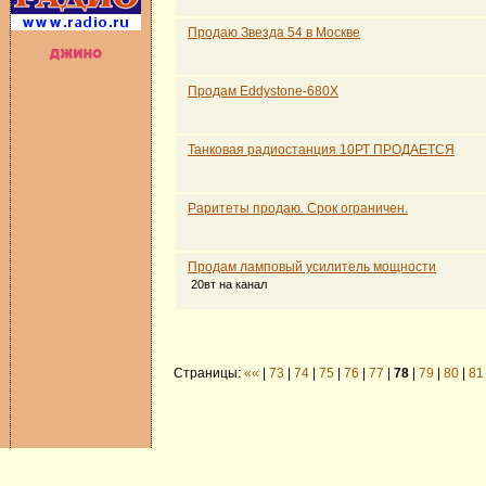
Продаю Звезда 54 в Москве
Продам Eddystone-680X
Танковая радиостанция 10РТ ПРОДАЕТСЯ
Раритеты продаю. Срок ограничен.
Продам ламповый усилитель мощности
20вт на канал
Страницы:
««
|
73
|
74
|
75
|
76
|
77
|
78
|
79
|
80
|
81