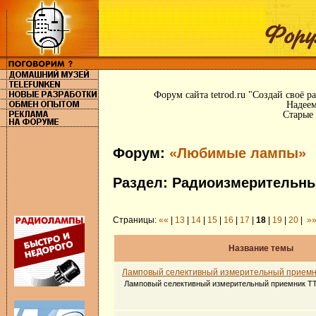
Форум сайта tetrod.ru "Создай своё 
Надеем
Старые 
Форум:
«Любимые лампы»
Раздел: Радиоизмерительны
Страницы:
««
|
13
|
14
|
15
|
16
|
17
|
18
|
19
|
20
|
»
Название темы
Ламповый селективный измерительный приемн
Ламповый селективный измерительный приемник Т