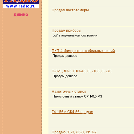
Продам частотомеры
Продам приборы
Б\У в нормальном состоянии
ПКП-4 Измеритель кабельных линий
Продам дешево
П-321, Л3-3, СК3-43, С1-108, С1-70
Продам дешево
Намоточный станок
Намоточный станок СРН-0,5 М3
Г4-156 и СК4-56 продам
Продаю Л1-3, Л3-3, УИП-2