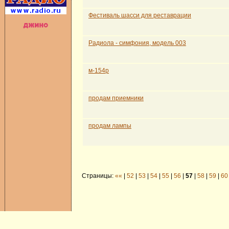
Фестиваль шасси для реставрации
Радиола - симфония, модель 003
м-154р
продам приемники
продам лампы
Страницы:
««
|
52
|
53
|
54
|
55
|
56
|
57
|
58
|
59
|
60