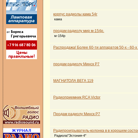
корпус радиолы кама 54г
кама
продам радиолу мир м-154р.
м-154р
Распродажа! Более 60-ти аппаратов 50-х - 60-х г
продам радиолу Минск Р7
МАГНИТОЛА ВЕГА 119
Радиоприемник RCA Victor
Продам радиолу Минск Р7
Радипроигрыватель-колонка в в хорошем состо
Радиола"Эстония-4"