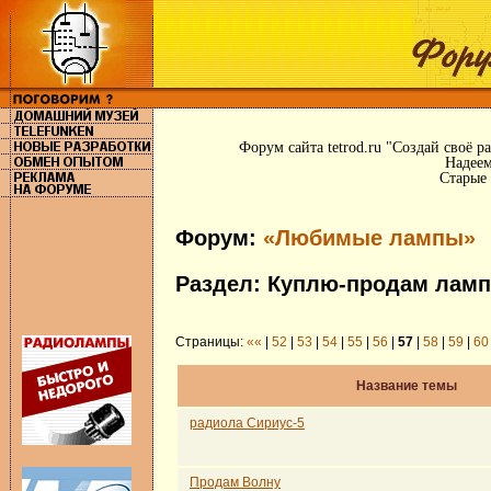
Форум сайта tetrod.ru "Создай своё 
Надеем
Старые 
Форум:
«Любимые лампы»
Раздел: Куплю-продам ламп
Страницы:
««
|
52
|
53
|
54
|
55
|
56
|
57
|
58
|
59
|
60
Название темы
радиола Сириус-5
Продам Волну