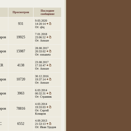
Последнее
Просмотров
сообщение
9.03.2020
931
14:20:14
От: qbq
7.01.2018
аров
19925
23:06:52
От: Armure
28.08.2017
аров
15987
20:33:02
От: romanetz
23.08.2017
ER
4138
17:10:47
От: Armure
30.12.2016
аров
10720
19:37:14
От: Armure
6.03.2014
аров
3963
00:32:31
От: Странник
4.03.2014
19:33:03
аров
78816
От: Сергей
Комаров
4.09.2013
C
6552
21:53:13
От: Иван Удодов