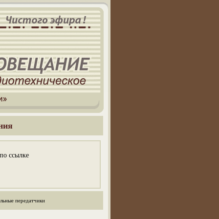
ния
 по ссылке
льные передатчики