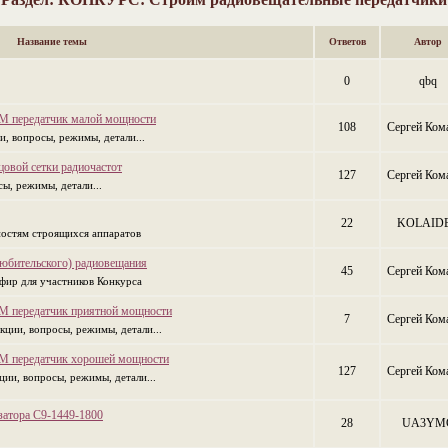
Название темы
Ответов
Автор
0
qbq
М передатчик малой мощности
108
Сергей Ком
, вопросы, режимы, детали...
цовой сетки радиочастот
127
Сергей Ком
ы, режимы, детали...
22
KOLAID
ностям строящихся аппаратов
юбительского) радиовещания
45
Сергей Ком
фир для участников Конкурса
М передатчик приятной мощности
7
Сергей Ком
кции, вопросы, режимы, детали...
М передатчик хорошей мощности
127
Сергей Ком
ции, вопросы, режимы, детали...
затора С9-1449-1800
28
UA3YM