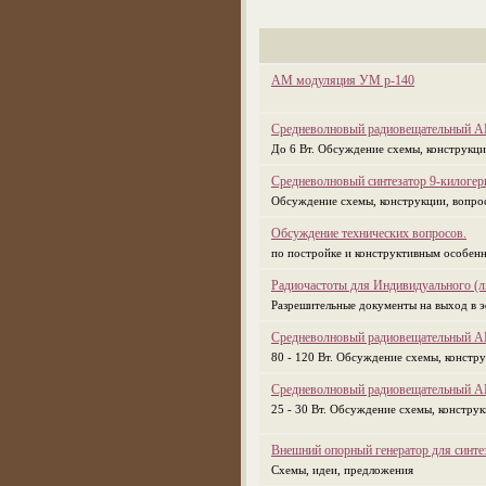
АМ модуляция УМ р-140
Средневолновый радиовещательный А
До 6 Вт. Обсуждение схемы, конструкции
Средневолновый синтезатор 9-килогер
Обсуждение схемы, конструкции, вопрос
Обсуждение технических вопросов.
по постройке и конструктивным особен
Радиочастоты для Индивидуального (л
Разрешительные документы на выход в э
Средневолновый радиовещательный А
80 - 120 Вт. Обсуждение схемы, констру
Средневолновый радиовещательный А
25 - 30 Вт. Обсуждение схемы, конструк
Внешний опорный генератор для синте
Схемы, идеи, предложения