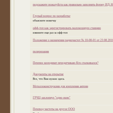
подскажите пожалуйста как правильно заполнить форму ИД-З
Глупый вопрос по разработке
объясните новичку
офф-топ как зарегистрировать маломощную станцию
извините еще раз за офф-топ
Положение о назначении радиочастот № 10-08-01 от 23.08.201
поляризация
Перенос координат передатчикаю Кто сталкивался?
Документы на открытие
Все, что Вам нужно здесь
Металлоконструкции для крепления антенн
ГРЧЦ захлопнул "одно окно"
Перевод частоты на другое ООО