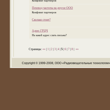
Конфликт партнеров
Перевод частоты на другое ООО
Конфликт партнеров
Сколько стоит?
Адрес ГРЦЧ
На какой адрес слать письма?
Страницы:
««
|
1
|
2
|
3
|
4
|
5
|
6
|
7
|
8
|
»»
Copyright © 1999-2008, ООО «Радиовещательные технологии