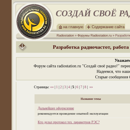
СОЗДАЙ СВОЁ Р
на главную
Содержание сайта
Radiostation
»
Форумы Radiostation.ru
» Разработк
Разработка радиочастот, работ
Уважаем
Форум сайта radiostation.ru "Создай своё радио!" пе
Надеемся, что наш
Старые сообщения б
Страницы:
««
|
1
|
2
|
3
|
4
|
5
|
6
|
7
|
8
|
»»
Название темы
Дальнейшее оформление
рекомендуется проведение опытной эксплуатации
Кто делал протокол тех. параметров РЭС?